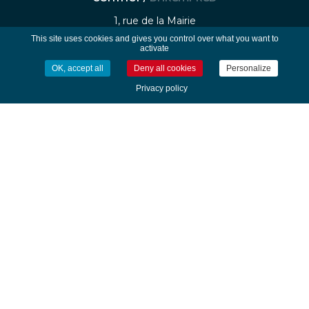
1, rue de la Mairie
29740 - Plobannalec-Lesconil
This site uses cookies and gives you control over what you want to
activate
Tél. 02 98 82 20 22 - Fax : 02 98 82 24 20
OK, accept all
Deny all cookies
Personalize
Privacy policy
Nous contacter
HORAIRES /
EURIOÙ
Du lundi au vendredi
de 8h30 à 12h30 et de 14H00 à 17h00
Service urbanisme fermé le mercredi après-
midi et le vendredi après-midi (ouvert
uniquement sur rendez-vous)
-
-
Mentions légales
Traitement des données personnelle
Gestion des cookies