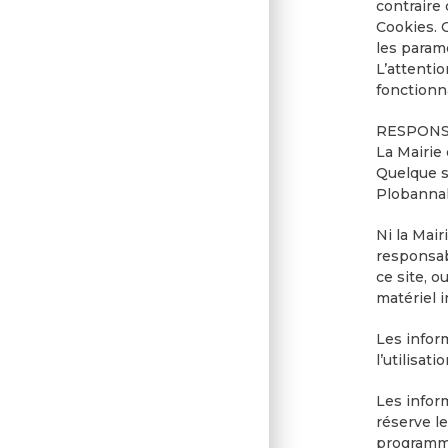
contraire 
Cookies. C
les param
L’attentio
fonctionn
RESPONS
La Mairie
Quelque so
Plobannal
Ni la Mair
responsab
ce site, o
matériel i
Les inform
l’utilisat
Les infor
réserve l
programme