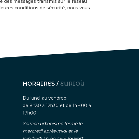
ité des messages transmis sur le réseau
leures conditions de sécurité, nous vous
HORAIRES /
EURIOÙ
Du lundi au vendredi
de 8h30 à 12h30 et de 14H00 à
17h00
Service urbanisme fermé le
mercredi après-midi et le
vendredi après-midi (ouvert