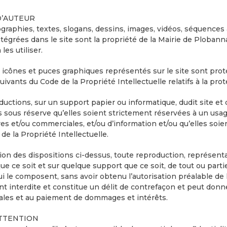
D’AUTEUR
graphies, textes, slogans, dessins, images, vidéos, séquence
tégrées dans le site sont la propriété de la Mairie de Plobanna
les utiliser.
 icônes et puces graphiques représentés sur le site sont protég
 suivants du Code de la Propriété Intellectuelle relatifs à la p
ductions, sur un support papier ou informatique, dudit site et
s sous réserve qu’elles soient strictement réservées à un usa
res et/ou commerciales, et/ou d’information et/ou qu’elles soie
de la Propriété Intellectuelle.
ion des dispositions ci-dessus, toute reproduction, représentat
e ce soit et sur quelque support que ce soit, de tout ou partie
i le composent, sans avoir obtenu l’autorisation préalable de 
t interdite et constitue un délit de contrefaçon et peut donner
ales et au paiement de dommages et intérêts.
TTENTION