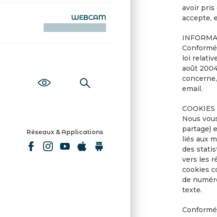
avoir pris
WEBCAM
accepte, 
KAMERAOÙ WEB
INFORMA
Conforméme
loi relat
août 2004
concerne, 
email.
COOKIES
Nous vous
partage) 
Réseaux & Applications
liés aux 
des statis
vers les 
cookies c
de numéro
texte.
Conformém