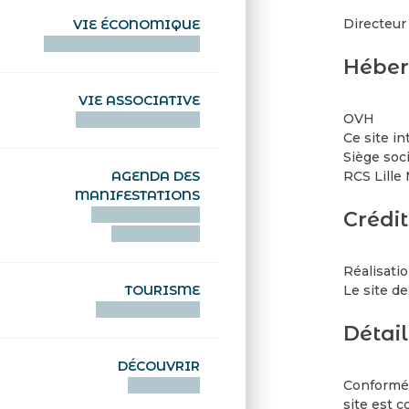
Directeur
VIE ÉCONOMIQUE
HENTOÙ EKONOMIKEL
Héber
VIE ASSOCIATIVE
OVH
HENTOÙ KEVREAÑ
Ce site i
Siège soc
RCS Lille
AGENDA DES
MANIFESTATIONS
DEIZIATAER AN
Crédit
ABADENNOÙ
Réalisatio
Le site de
TOURISME
TOURISTEREZH
Détai
DÉCOUVRIR
Conforméme
DIZOLOIÑ
site est 