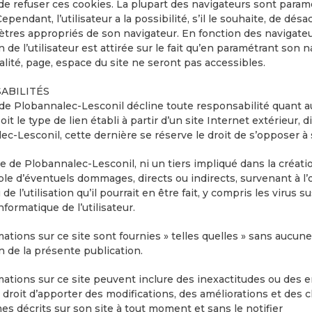
de refuser ces cookies. La plupart des navigateurs sont paramé
ependant, l’utilisateur a la possibilité, s’il le souhaite, de dés
ètres appropriés de son navigateur. En fonction des navigateur
n de l’utilisateur est attirée sur le fait qu’en paramétrant son 
alité, page, espace du site ne seront pas accessibles.
ABILITÉS
 de Plobannalec-Lesconil décline toute responsabilité quant a
it le type de lien établi à partir d’un site Internet extérieur, dit
ec-Lesconil, cette dernière se réserve le droit de s’opposer à
ie de Plobannalec-Lesconil, ni un tiers impliqué dans la créati
le d’éventuels dommages, directs ou indirects, survenant à l’oc
u de l’utilisation qu’il pourrait en être fait, y compris les viru
nformatique de l’utilisateur.
ations sur ce site sont fournies » telles quelles » sans aucune g
ion de la présente publication.
mations sur ce site peuvent inclure des inexactitudes ou des e
e droit d’apporter des modifications, des améliorations et des 
s décrits sur son site à tout moment et sans le notifier