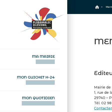
+
Confort
Accueil
>
Ment
MEN
MA MAIRIE
AN TI-KÊR
Edite
MON GUICHET H-24
DEGEMER H-24
Mairie de
1, rue de 
29740 – P
MON QUOTIDIEN
Tél. 02 98
WAR MA DEVEZH
Contacter