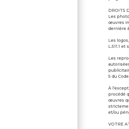
DROITS 
Les photo
œuvres in
dernière à 
Les logos,
L.511.1 et
Les repro
autorisée
publicitai
5 du Code 
À l’except
procédé qu
œuvres qu
strictemen
et/ou pén
VOTRE A