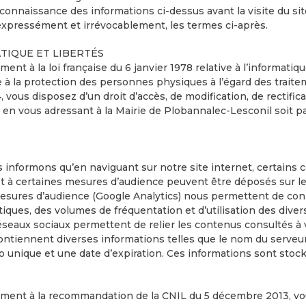
 connaissance des informations ci-dessus avant la visite du site
expressément et irrévocablement, les termes ci-après.
TIQUE ET LIBERTÉS
nt à la loi française du 6 janvier 1978 relative à l’informatique
ive à la protection des personnes physiques à l’égard des trai
, vous disposez d’un droit d’accès, de modification, de rectif
en vous adressant à la Mairie de Plobannalec-Lesconil soit par
 informons qu’en naviguant sur notre site internet, certains 
et à certaines mesures d’audience peuvent être déposés sur le
mesures d’audience (Google Analytics) nous permettent de conna
tiques, des volumes de fréquentation et d’utilisation des dive
réseaux sociaux permettent de relier les contenus consultés à v
ontiennent diverses informations telles que le nom du serveur
 unique et une date d’expiration. Ces informations sont stock
ent à la recommandation de la CNIL du 5 décembre 2013, vous