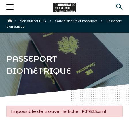
Accueil
>
Mon guichet H-24
>
Carte d’identité et passeport
>
Passeport
biométrique
PASSEPORT
BIOMÉTRIQUE
Impossible de trouver la fiche : F31635.xml