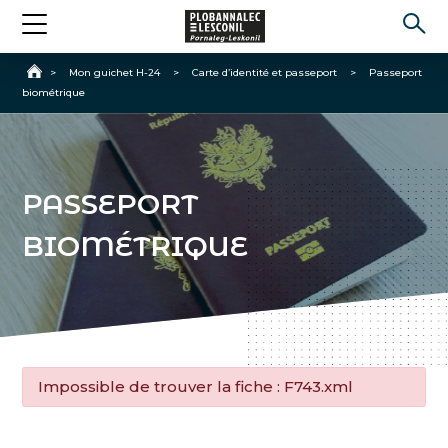
Accueil
>
Mon guichet H-24
>
Carte d’identité et passeport
>
Passeport
biométrique
PASSEPORT
BIOMÉTRIQUE
Impossible de trouver la fiche : F743.xml