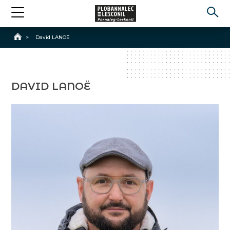
Accueil
>
David LANOË
DAVID LANOË