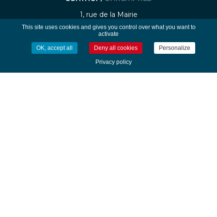
1, rue de la Mairie
29740 - Plobannalec-Lesconil
This site uses cookies and gives you control over what you want to
activate
Tél. 02 98 82 20 22 - Fax : 02 98 82 24 20
OK, accept all
Deny all cookies
Personalize
Privacy policy
Nous contacter
HORAIRES /
EURIOÙ
Du lundi au vendredi
de 8h30 à 12h30 et de 14H00 à 17h00
Service urbanisme fermé le mercredi après-
midi et le vendredi après-midi (ouvert
uniquement sur rendez-vous)
-
-
Mentions légales
Traitement des données personnelle
Gestion des cookies