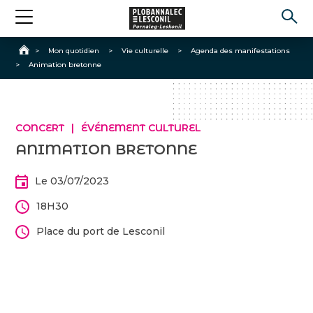
Accueil
>
Mon quotidien
>
Vie culturelle
>
Agenda des manifestations
>
Animation bretonne
CONCERT
ÉVÉNEMENT CULTUREL
ANIMATION BRETONNE
Le 03/07/2023
18H30
Place du port de Lesconil