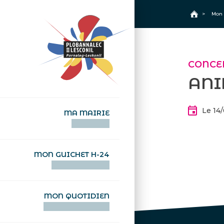
+
Confort
Accueil
>
Mon 
CONCE
ANI
Le 14
MA MAIRIE
AN TI-KÊR
MON GUICHET H-24
DEGEMER H-24
MON QUOTIDIEN
WAR MA DEVEZH