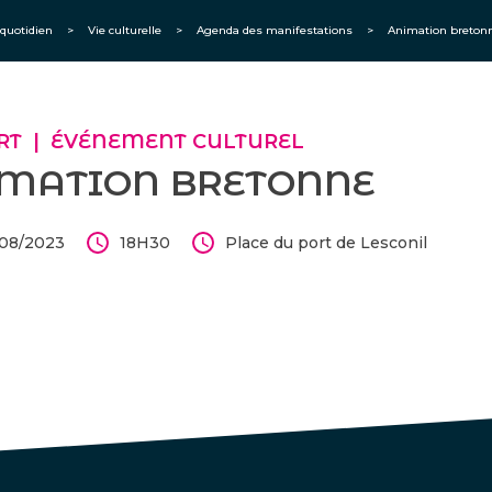
quotidien
>
Vie culturelle
>
Agenda des manifestations
>
Animation breton
RT
ÉVÉNEMENT CULTUREL
MATION BRETONNE
/08/2023
18H30
Place du port de Lesconil