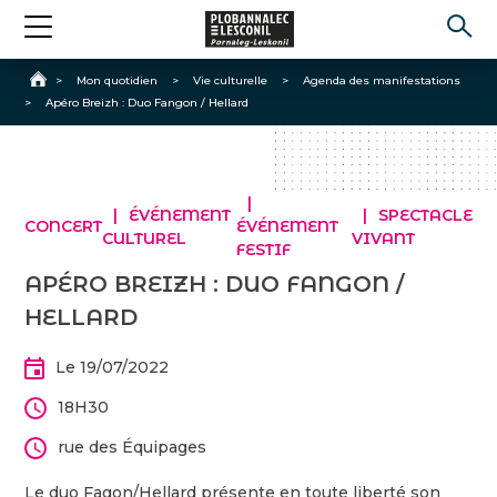
Accueil
>
Mon quotidien
>
Vie culturelle
>
Agenda des manifestations
>
Apéro Breizh : Duo Fangon / Hellard
ÉVÉNEMENT
SPECTACLE
CONCERT
ÉVÉNEMENT
CULTUREL
VIVANT
FESTIF
APÉRO BREIZH : DUO FANGON /
HELLARD
Le 19/07/2022
18H30
rue des Équipages
Le duo Fagon/Hellard présente en toute liberté son