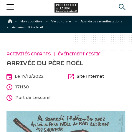
Accueil
>
Mon quotidien
>
Vie culturelle
>
Agenda des manifestations
>
Arrivée du Père Noël
ACTIVITÉS ENFANTS
ÉVÉNEMENT FESTIF
ARRIVÉE DU PÈRE NOËL
Le 17/12/2022
Site Internet
17H30
Port de Lesconil