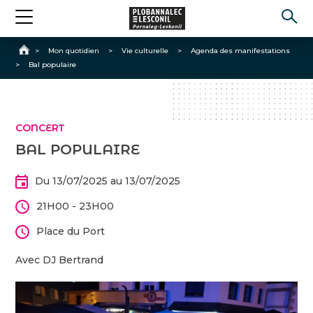
Accueil
>
Mon quotidien
>
Vie culturelle
>
Agenda des manifestations
>
Bal populaire
CONCERT
BAL POPULAIRE
Du 13/07/2025 au 13/07/2025
21H00 - 23H00
Place du Port
Avec DJ Bertrand