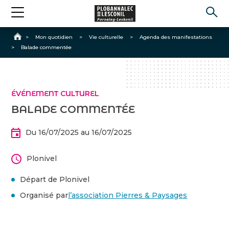
Accueil
>
Mon quotidien
>
Vie culturelle
>
Agenda des manifestations
>
Balade commentée
ÉVÉNEMENT CULTUREL
BALADE COMMENTÉE
Du 16/07/2025 au 16/07/2025
Plonivel
Départ de Plonivel
Organisé par
l’association Pierres & Paysages