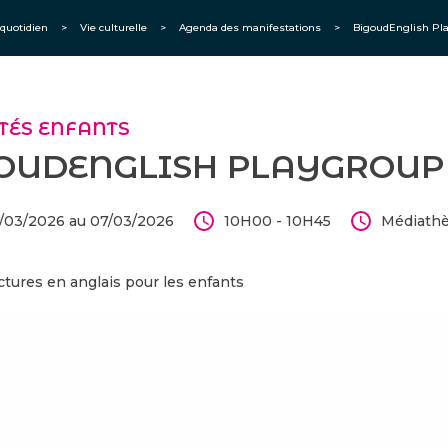
quotidien
>
Vie culturelle
>
Agenda des manifestations
>
BigoudEnglish Pl
TÉS ENFANTS
OUDENGLISH PLAYGROUP
/03/2026 au 07/03/2026
10H00 - 10H45
Médiath
ectures en anglais pour les enfants