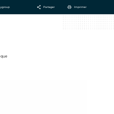
aygroup
Partager
Imprimer
Facebook
Email
èque