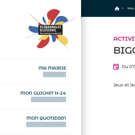
+
Confort
Accueil
>
Mon 
ACTIVI
BIG
Du 07
MA MAIRIE
AN TI-KÊR
Jeux et l
MON GUICHET H-24
DEGEMER H-24
MON QUOTIDIEN
WAR MA DEVEZH