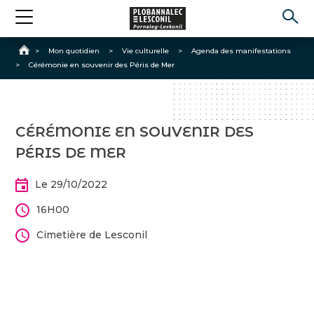
Accueil
>
Mon quotidien
>
Vie culturelle
>
Agenda des manifestations
>
Cérémonie en souvenir des Péris de Mer
CÉRÉMONIE EN SOUVENIR DES
PÉRIS DE MER
Le 29/10/2022
16H00
Cimetière de Lesconil