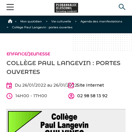
Accueil
>
Mon quotidien
>
Vie culturelle
>
Agenda des manifestations
>
Collège Paul Langevin : portes ouvertes
ENFANCE/JEUNESSE
COLLÈGE PAUL LANGEVIN : PORTES
OUVERTES
Du 26/01/2022 au 26/01/2022
Site Internet
14H00 - 17H00
02 98 58 13 92