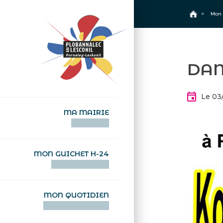
+
Confort
Accueil
>
Mon 
DAM
Le 03
MA MAIRIE
AN TI-KÊR
MON GUICHET H-24
DEGEMER H-24
MON QUOTIDIEN
WAR MA DEVEZH