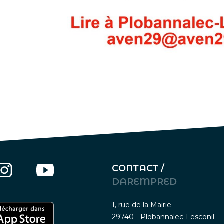
CONTACT /
DAREMPRED
1, rue de la Mairie
29740 - Plobannalec-Lesconil