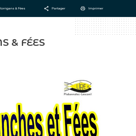
orrigans & Fées
Partager
Imprimer
Facebook
Email
S & FÉES