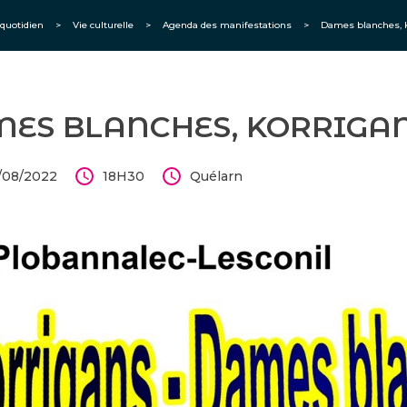
quotidien
>
Vie culturelle
>
Agenda des manifestations
>
Dames blanches, K
ES BLANCHES, KORRIGAN
/08/2022
18H30
Quélarn