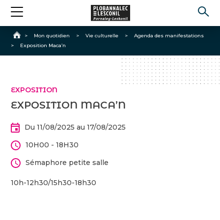
Accueil
>
Mon quotidien
>
Vie culturelle
>
Agenda des manifestations
>
Exposition Maca’n
EXPOSITION
EXPOSITION MACA’N
Du 11/08/2025 au 17/08/2025
10H00 - 18H30
Sémaphore petite salle
10h-12h30/15h30-18h30