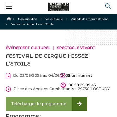
Accueil
>
Mon quotidien
>
Vie culturelle
>
Agenda des manifestations
>
Festival de cirque Hissez l’Étoile
ÉVÉNEMENT CULTUREL
SPECTACLE VIVANT
FESTIVAL DE CIRQUE HISSEZ
L’ÉTOILE
Du 03/06/2023 au 04/06/2023
Site Internet
06 58 29 99 45
Place des Anciens Combattants - 29750 LOCTUDY
Télécharger le programme
Programme :