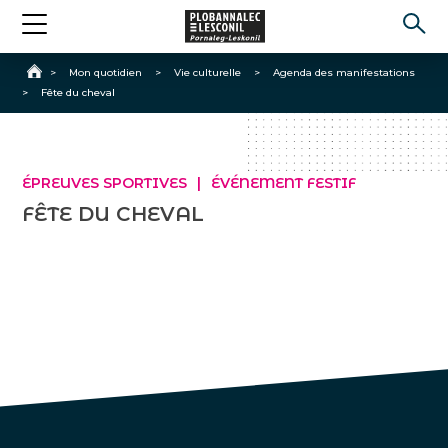
Accueil
>
Mon quotidien
>
Vie culturelle
>
Agenda des manifestations
>
Fête du cheval
ÉPREUVES SPORTIVES
ÉVÉNEMENT FESTIF
FÊTE DU CHEVAL