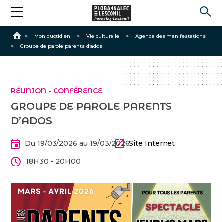
Accueil
>
Mon quotidien
>
Vie culturelle
>
Agenda des manifestations
>
Groupe de parole parents d’ados
RÉUNION - CONFÉRENCE
GROUPE DE PAROLE PARENTS
D’ADOS
Du 19/03/2026 au 19/03/2026
Site Internet
18H30 - 20H00