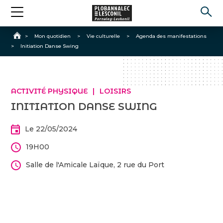
Accueil
>
Mon quotidien
>
Vie culturelle
>
Agenda des manifestations
>
Initiation Danse Swing
ACTIVITÉ PHYSIQUE
LOISIRS
INITIATION DANSE SWING
Le 22/05/2024
19H00
Salle de l'Amicale Laïque, 2 rue du Port