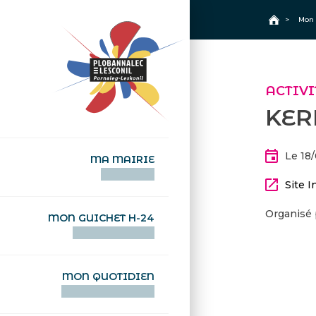
+
Confort
Accueil
>
Mon 
ACTIVI
KER
Le 18
MA MAIRIE
AN TI-KÊR
Site I
Organisé 
MON GUICHET H-24
DEGEMER H-24
MON QUOTIDIEN
WAR MA DEVEZH