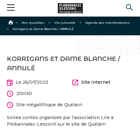
Accueil
>
Mon quotidien
>
Vie culturelle
>
Agenda des manifestations
>
Korrigans et Dame Blanche / ANNULÉ
KORRIGANS ET DAME BLANCHE /
ANNULÉ
Le 26/07/2023
Site Internet
20H30
Site mégalithique de Quélarn
Soirée contes organisée par l’association Lire à
Plobannalec-Lesconil sur le site de Quélarn