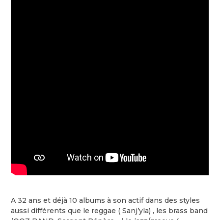
A 32 ans et déjà 10 albums à son actif dans des styles
aussi différents que le reggae ( Sanj’yla) , les brass band