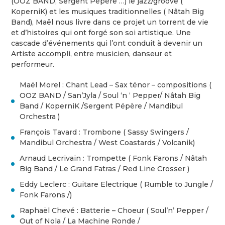
(OOZ BAND, Sergent Pépère …) le jazz/groove (
KoperniK) et les musiques traditionnelles ( Nâtah Big
Band), Maël nous livre dans ce projet un torrent de vie
et d’histoires qui ont forgé son soi artistique. Une
cascade d’événements qui l’ont conduit à devenir un
Artiste accompli, entre musicien, danseur et
performeur.
Maël Morel : Chant Lead – Sax ténor – compositions (
OOZ BAND / San’Jyla / Soul ‘n ‘ Pepper/ Nâtah Big
Band / KoperniK /Sergent Pépère / Mandibul
Orchestra )
François Tavard : Trombone ( Sassy Swingers /
Mandibul Orchestra / West Coastards / Volcanik)
Arnaud Lecrivain : Trompette ( Fonk Farons / Nâtah
Big Band / Le Grand Fatras / Red Line Crosser )
Eddy Leclerc : Guitare Electrique ( Rumble to Jungle /
Fonk Farons /)
Raphaël Chevé : Batterie – Choeur ( Soul’n’ Pepper /
Out of Nola / La Machine Ronde /