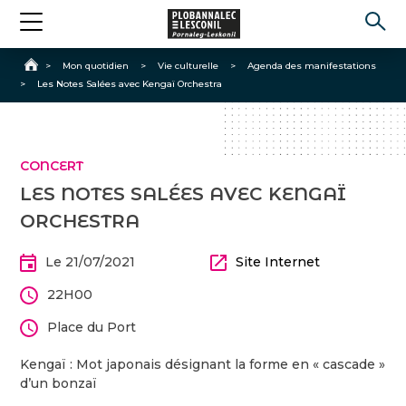
Accueil
>
Mon quotidien
>
Vie culturelle
>
Agenda des manifestations
>
Les Notes Salées avec Kengaï Orchestra
CONCERT
LES NOTES SALÉES AVEC KENGAÏ
ORCHESTRA
Le 21/07/2021
Site Internet
22H00
Place du Port
Kengaï : Mot japonais désignant la forme en « cascade »
d’un bonzaï