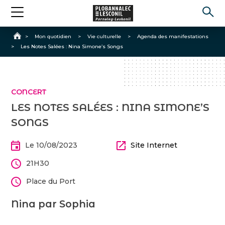
Accueil
>
Mon quotidien
>
Vie culturelle
>
Agenda des manifestations
>
Les Notes Salées : Nina Simone’s Songs
CONCERT
LES NOTES SALÉES : NINA SIMONE’S
SONGS
Le 10/08/2023
Site Internet
21H30
Place du Port
Nina par Sophia