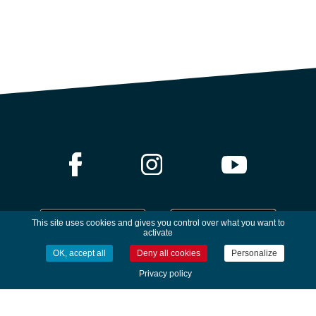
This site uses cookies and gives you control over what you want to
activate
OK, accept all
Deny all cookies
Personalize
CONTACT /
DAREMPRED
Privacy policy
1, rue de la Mairie
29740 - Plobannalec-Lesconil