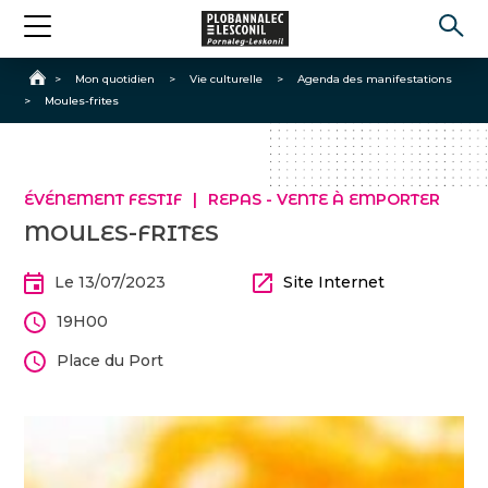
Accueil
>
Mon quotidien
>
Vie culturelle
>
Agenda des manifestations
>
Moules-frites
ÉVÉNEMENT FESTIF
REPAS - VENTE À EMPORTER
MOULES-FRITES
Le 13/07/2023
Site Internet
19H00
Place du Port