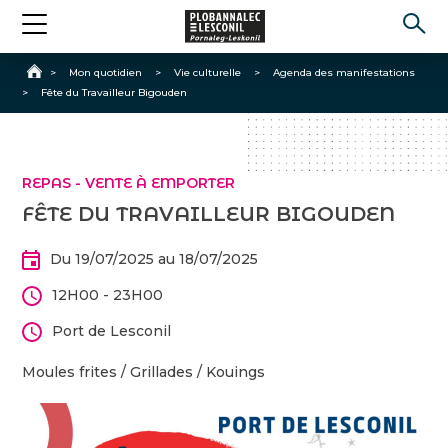
Accueil
>
Mon quotidien
>
Vie culturelle
>
Agenda des manifestations
>
Fête du Travailleur Bigouden
REPAS - VENTE À EMPORTER
FÊTE DU TRAVAILLEUR BIGOUDEN
Du 19/07/2025 au 18/07/2025
12H00 - 23H00
Port de Lesconil
Moules frites / Grillades / Kouings