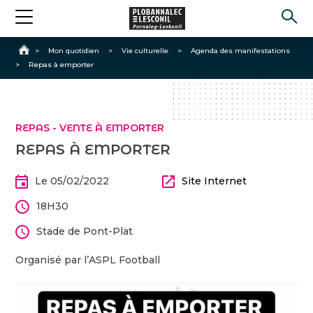
Accueil
>
Mon quotidien
>
Vie culturelle
>
Agenda des manifestations
>
Repas à emporter
REPAS - VENTE À EMPORTER
REPAS À EMPORTER
Le 05/02/2022
Site Internet
18H30
Stade de Pont-Plat
Organisé par l’ASPL Football