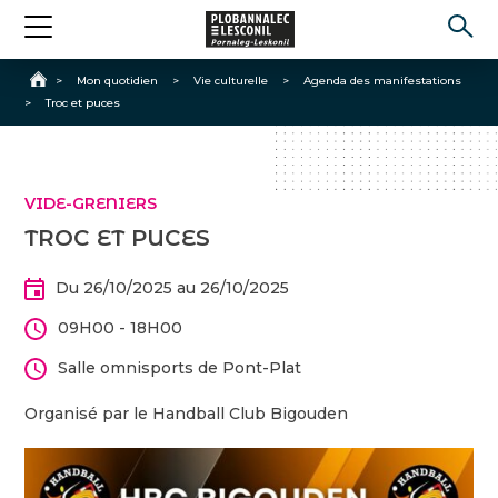
Accueil
>
Mon quotidien
>
Vie culturelle
>
Agenda des manifestations
>
Troc et puces
VIDE-GRENIERS
TROC ET PUCES
Du 26/10/2025 au 26/10/2025
09H00 - 18H00
Salle omnisports de Pont-Plat
Organisé par le Handball Club Bigouden