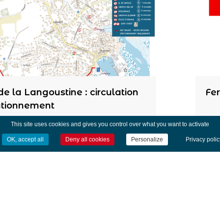
de la Langoustine : circulation
Fe
ationnement
This site uses cookies and gives you control over what you want to activate
OK, accept all
Deny all cookies
Personalize
Privacy polic