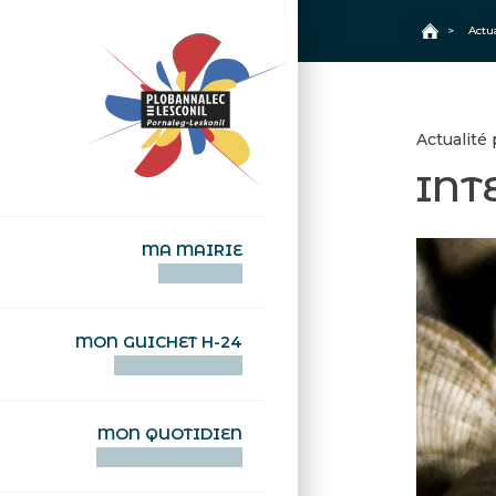
+
Confort
Accueil
>
Actu
Actualité
INT
MA MAIRIE
AN TI-KÊR
MON GUICHET H-24
DEGEMER H-24
MON QUOTIDIEN
WAR MA DEVEZH