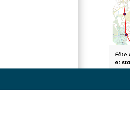
Fête 
et st