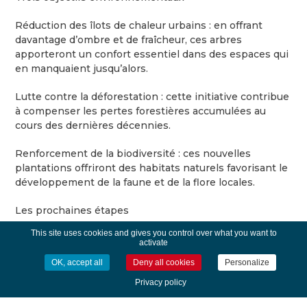
Réduction des îlots de chaleur urbains : en offrant
davantage d’ombre et de fraîcheur, ces arbres
apporteront un confort essentiel dans des espaces qui
en manquaient jusqu’alors.
Lutte contre la déforestation : cette initiative contribue
à compenser les pertes forestières accumulées au
cours des dernières décennies.
Renforcement de la biodiversité : ces nouvelles
plantations offriront des habitats naturels favorisant le
développement de la faune et de la flore locales.
Les prochaines étapes
This site uses cookies and gives you control over what you want to
La commune a lancé une réflexion sur l’aménagement
activate
de la parcelle à proximité immédiate, face au futur
OK, accept all
Deny all cookies
Personalize
Hameau de Prat. Tout un quartier, pour lequel l’avis des
riverains et de la population sera sollicité.
Privacy policy