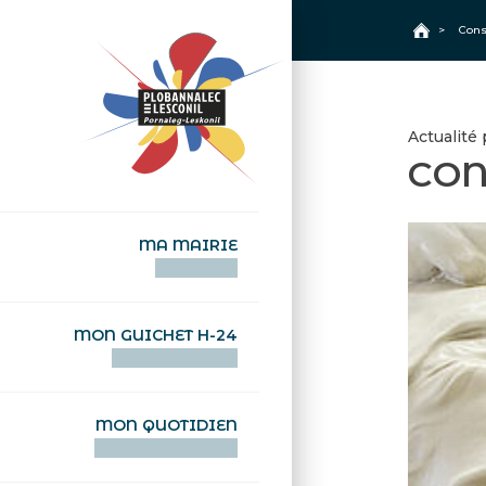
+
Confort
Accueil
>
Cons
Actualité
CON
MA MAIRIE
AN TI-KÊR
MON GUICHET H-24
DEGEMER H-24
MON QUOTIDIEN
WAR MA DEVEZH