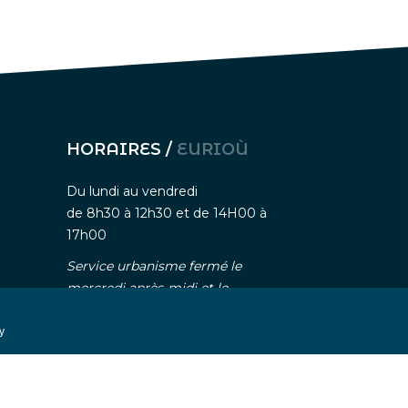
HORAIRES /
EURIOÙ
Du lundi au vendredi
de 8h30 à 12h30 et de 14H00 à
17h00
Service urbanisme fermé le
mercredi après-midi et le
vendredi après-midi (ouvert
uniquement sur rendez-vous)
y