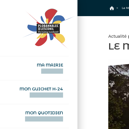
+
Confort
Accueil
>
Le M
Actualité
LE 
MA MAIRIE
AN TI-KÊR
MON GUICHET H-24
DEGEMER H-24
MON QUOTIDIEN
WAR MA DEVEZH