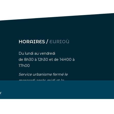
HORAIRES /
EURIOÙ
Du lundi au vendredi
de 8h30 à 12h30 et de 14H00 à
17h00
Service urbanisme fermé le
mercredi après-midi et le
vendredi après-midi (ouvert
uniquement sur rendez-vous)
y