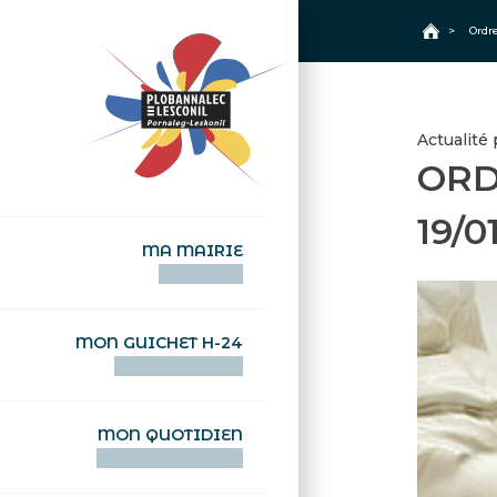
+
Confort
Accueil
>
Ordr
Actualité 
ORD
19/0
MA MAIRIE
AN TI-KÊR
MON GUICHET H-24
DEGEMER H-24
MON QUOTIDIEN
WAR MA DEVEZH