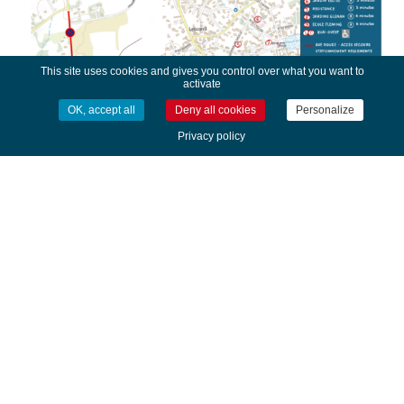
This site uses cookies and gives you control over what you want to
activate
OK, accept all
Deny all cookies
Personalize
Privacy policy
Fête de la Langoustine : circulation et
stationnement