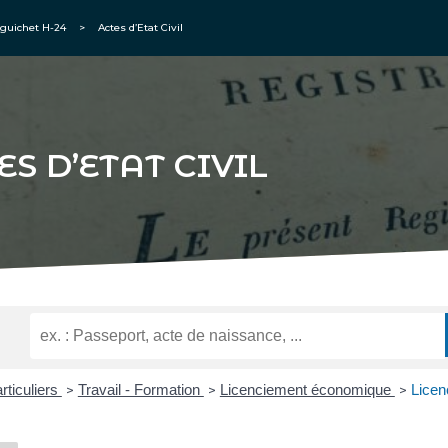
guichet H-24
>
Actes d’Etat Civil
ES D’ETAT CIVIL
rticuliers
Travail - Formation
Licenciement économique
Licen
>
>
>