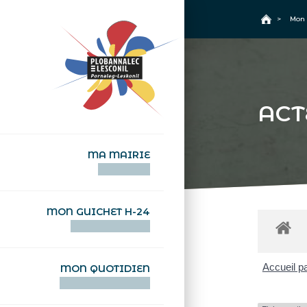
+
Confort
Accueil
>
Mon 
ACT
MA MAIRIE
AN TI-KÊR
MON GUICHET H-24
DEGEMER H-24
Accueil pa
MON QUOTIDIEN
WAR MA DEVEZH