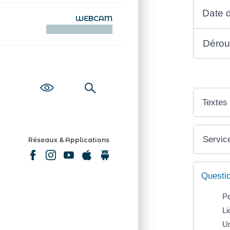
Date d
WEBCAM
KAMERAOÙ WEB
Déroul
Textes
Service
Réseaux & Applications
Questi
Pe
Li
Un