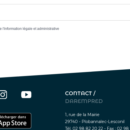
e l'information légale et administrative
CONTACT /
DAREMPRED
1, rue de la Mairie
29740 - Plobannalec-Lesconil
Tél. 02 98 82 20 22 - Fax : 02 98