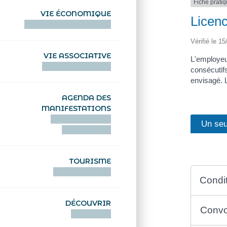
Fiche prati
VIE ÉCONOMIQUE
Licenc
HENTOÙ EKONOMIKEL
Vérifié le 15
VIE ASSOCIATIVE
L'employeu
HENTOÙ KEVREAÑ
consécutifs
envisagé. L
AGENDA DES
MANIFESTATIONS
DEIZIATAER AN
Un seu
ABADENNOÙ
TOURISME
TOURISTEREZH
Condi
DÉCOUVRIR
Convo
DIZOLOIÑ