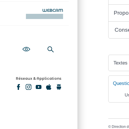
WEBCAM
Propos
KAMERAOÙ WEB
Consé
Textes
Réseaux & Applications
Questi
Un
©
Direction d