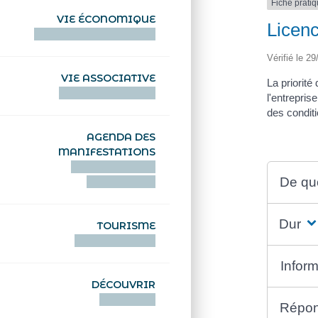
Fiche prati
VIE ÉCONOMIQUE
Licen
HENTOÙ EKONOMIKEL
Vérifié le 29
VIE ASSOCIATIVE
La priorité
HENTOÙ KEVREAÑ
l'entrepris
des conditi
AGENDA DES
MANIFESTATIONS
DEIZIATAER AN
De quo
ABADENNOÙ
Durée
TOURISME
TOURISTEREZH
Inform
DÉCOUVRIR
DIZOLOIÑ
Répon