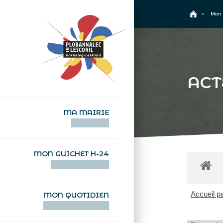
+
Confort
Accueil
>
Mon 
ACT
MA MAIRIE
AN TI-KÊR
MON GUICHET H-24
DEGEMER H-24
Accueil pa
MON QUOTIDIEN
WAR MA DEVEZH