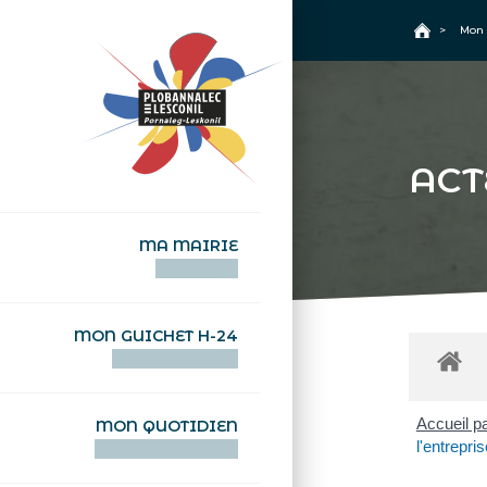
+
Confort
Accueil
>
Mon 
ACT
MA MAIRIE
AN TI-KÊR
MON GUICHET H-24
DEGEMER H-24
Accueil pa
MON QUOTIDIEN
l'entrepri
WAR MA DEVEZH