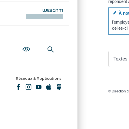
répondent
WEBCAM
À not
KAMERAOÙ WEB
l'employe
celles-ci
Textes
Réseaux & Applications
©
Direction d