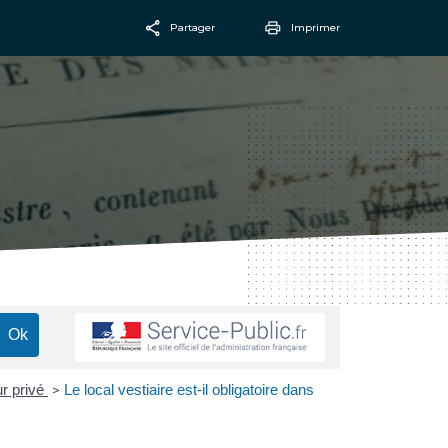
Partager
Imprimer
Facebook
Email
ur privé
Le local vestiaire est-il obligatoire dans
>