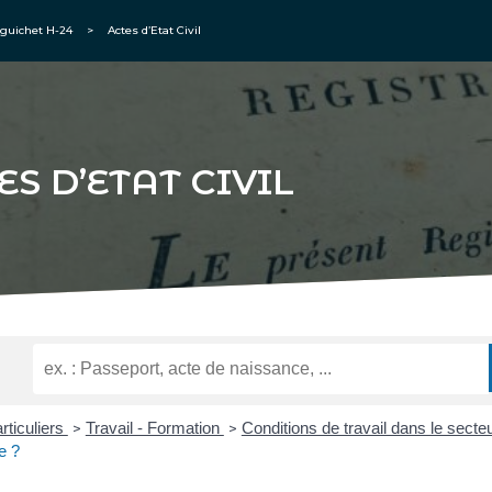
guichet H-24
>
Actes d’Etat Civil
ES D’ETAT CIVIL
rticuliers
Travail - Formation
Conditions de travail dans le secte
>
>
se ?