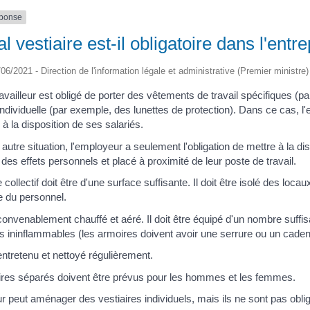
éponse
al vestiaire est-il obligatoire dans l'entr
/06/2021 - Direction de l'information légale et administrative (Premier ministre)
travailleur est obligé de porter des vêtements de travail spécifiques
individuelle (par exemple, des lunettes de protection). Dans ce cas, l'
, à la disposition de ses salariés.
autre situation, l'employeur a seulement l'obligation de mettre à la d
es effets personnels et placé à proximité de leur poste de travail.
e collectif doit être d'une surface suffisante. Il doit être isolé des loc
 du personnel.
e convenablement chauffé et aéré. Il doit être équipé d'un nombre suff
es ininflammables (les armoires doivent avoir une serrure ou un cade
e entretenu et nettoyé régulièrement.
ires séparés doivent être prévus pour les hommes et les femmes.
 peut aménager des vestiaires individuels, mais ils ne sont pas obliga