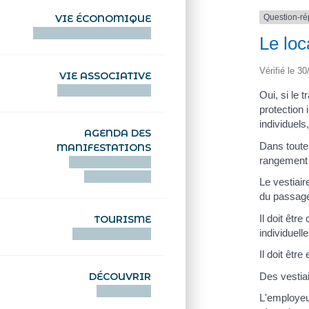
Question-r
VIE ÉCONOMIQUE
HENTOÙ EKONOMIKEL
Le loc
Vérifié le 30
VIE ASSOCIATIVE
HENTOÙ KEVREAÑ
Oui, si le 
protection 
individuels
AGENDA DES
Dans toute 
MANIFESTATIONS
rangement d
DEIZIATAER AN
ABADENNOÙ
Le vestiair
du passage
Il doit êtr
TOURISME
individuell
TOURISTEREZH
Il doit êtr
Des vestia
DÉCOUVRIR
DIZOLOIÑ
L'employeur