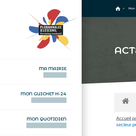
+
Confort
Accueil
>
Mon 
ACT
MA MAIRIE
AN TI-KÊR
MON GUICHET H-24
DEGEMER H-24
Accueil pa
MON QUOTIDIEN
secteur p
WAR MA DEVEZH