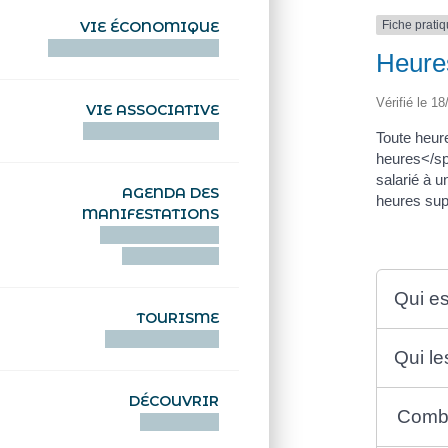
Fiche prati
VIE ÉCONOMIQUE
HENTOÙ EKONOMIKEL
Heures
Vérifié le 18
VIE ASSOCIATIVE
HENTOÙ KEVREAÑ
Toute heur
heures</sp
salarié à 
AGENDA DES
heures sup
MANIFESTATIONS
DEIZIATAER AN
ABADENNOÙ
Qui e
TOURISME
TOURISTEREZH
Qui le
DÉCOUVRIR
Combi
DIZOLOIÑ