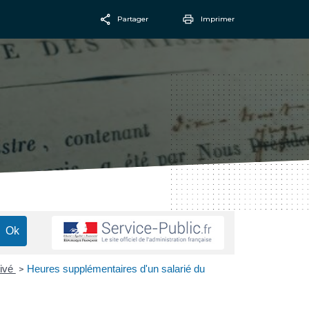
Partager
Imprimer
Facebook
Email
rivé
Heures supplémentaires d'un salarié du
>