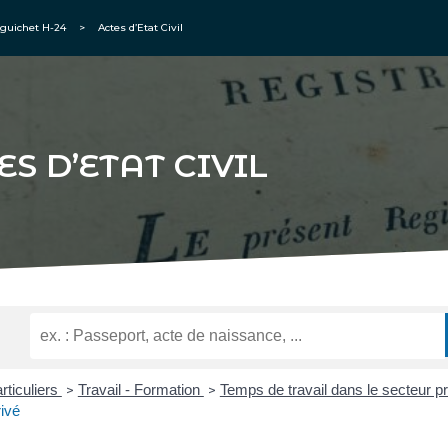
guichet H-24
>
Actes d’Etat Civil
ES D’ETAT CIVIL
rticuliers
Travail - Formation
Temps de travail dans le secteur p
>
>
rivé