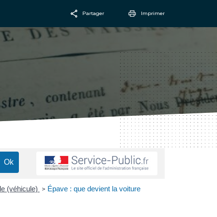
Partager
Imprimer
Facebook
Email
e (véhicule)
Épave : que devient la voiture
>