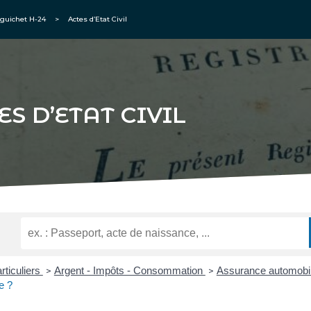
guichet H-24
>
Actes d’Etat Civil
ES D’ETAT CIVIL
rticuliers
Argent - Impôts - Consommation
Assurance automobil
>
>
e ?