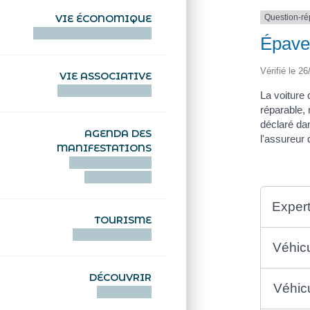
Question-r
VIE ÉCONOMIQUE
HENTOÙ EKONOMIKEL
Épave 
Vérifié le 26
VIE ASSOCIATIVE
HENTOÙ KEVREAÑ
La voiture 
réparable, 
déclaré dan
AGENDA DES
l'assureur 
MANIFESTATIONS
DEIZIATAER AN
ABADENNOÙ
Expert
TOURISME
TOURISTEREZH
Véhic
DÉCOUVRIR
Véhic
DIZOLOIÑ