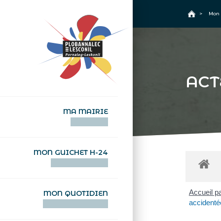
+
Confort
Accueil
>
Mon 
ACT
MA MAIRIE
AN TI-KÊR
MON GUICHET H-24
DEGEMER H-24
Accueil pa
MON QUOTIDIEN
accidenté
WAR MA DEVEZH