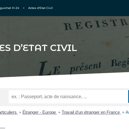
guichet H-24
>
Actes d’Etat Civil
ES D’ETAT CIVIL
rticuliers
Étranger - Europe
Travail d'un étranger en France
A
>
>
>