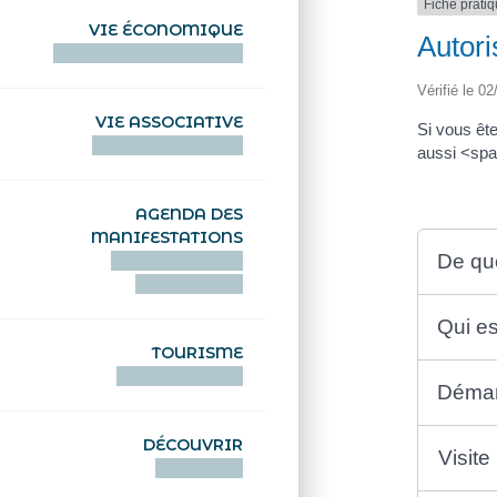
Fiche prati
VIE ÉCONOMIQUE
Autori
HENTOÙ EKONOMIKEL
Vérifié le 02
VIE ASSOCIATIVE
Si vous êt
HENTOÙ KEVREAÑ
aussi <spa
AGENDA DES
MANIFESTATIONS
De quo
DEIZIATAER AN
ABADENNOÙ
Qui e
TOURISME
TOURISTEREZH
Déma
DÉCOUVRIR
Visite
DIZOLOIÑ