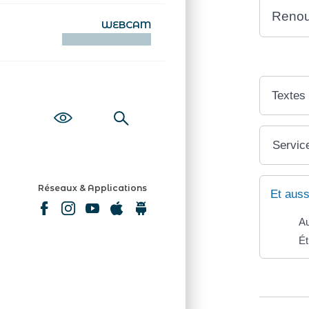
Renou
WEBCAM
KAMERAOÙ WEB
Textes
Service
Réseaux & Applications
Et auss
Au
Ét