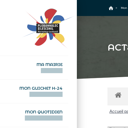
+
Confort
Accueil
>
Mon 
ACT
MA MAIRIE
AN TI-KÊR
MON GUICHET H-24
DEGEMER H-24
Accueil pa
MON QUOTIDIEN
WAR MA DEVEZH