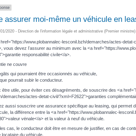
éponse
e assurer moi-même un véhicule en lea
/01/2020 - Direction de l'information légale et administrative (Premier ministre)
 href="https://www.plobannalec-lesconil.bzh/demarches/actes-detat-
>, vous devez l'assurer au minimum avec la <a href="https://www.plo
>garantie responsabilité civile</a>.
ntie ne couvre
égâts qui pourraient être occasionnés au véhicule,
que pourrait subir le conducteur.
c être utile, pour éviter ces désagréments, de souscrire des <a href=
zh/demarches/actes-detat-civil/?xml=F2622">garanties complémentai
z aussi souscrire une assurance spécifique au leasing, qui permet d
cule, la différence entre la <a href="https://www.plobannalec-lesconil
">valeur vénale</a> et la valeur à neuf du véhicule.
es cas, le conducteur doit être en mesure de justifier, en cas de contr
e locataire du véhicule.