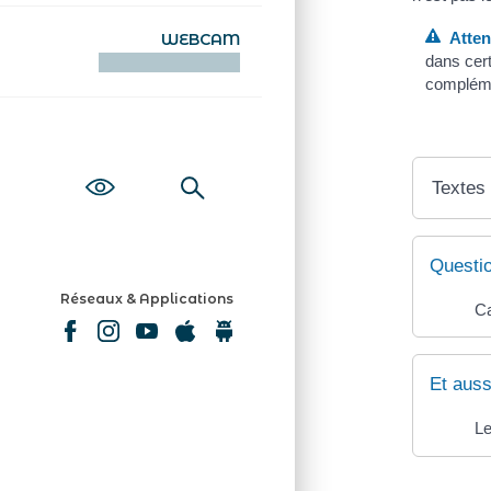
Attent
WEBCAM
dans cert
KAMERAOÙ WEB
complémen
Textes
Questi
Réseaux & Applications
Ca
Et auss
Le