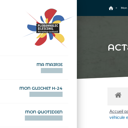
+
Confort
Accueil
>
Mon 
ACT
MA MAIRIE
AN TI-KÊR
MON GUICHET H-24
DEGEMER H-24
Accueil pa
MON QUOTIDIEN
véhicule e
WAR MA DEVEZH