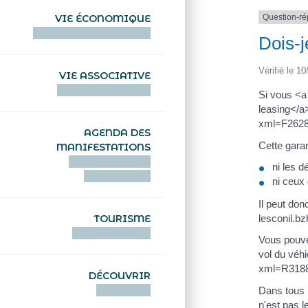
Question-r
VIE ÉCONOMIQUE
HENTOÙ EKONOMIKEL
Dois-j
Vérifié le 10
VIE ASSOCIATIVE
HENTOÙ KEVREAÑ
Si vous <a
leasing</a
xml=F2628"
AGENDA DES
Cette gara
MANIFESTATIONS
DEIZIATAER AN
ni les d
ABADENNOÙ
ni ceux 
Il peut don
lesconil.b
TOURISME
TOURISTEREZH
Vous pouve
vol du véhi
xml=R31880
DÉCOUVRIR
DIZOLOIÑ
Dans tous l
n'est pas l