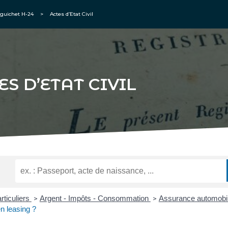
guichet H-24
>
Actes d’Etat Civil
ES D’ETAT CIVIL
rticuliers
Argent - Impôts - Consommation
Assurance automobil
>
>
n leasing ?