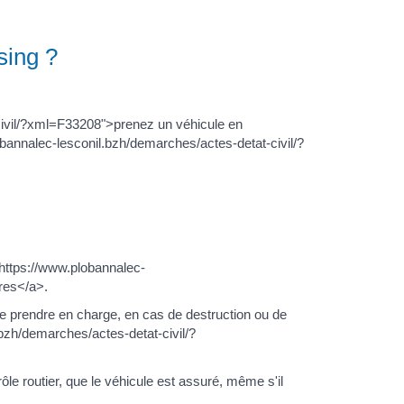
sing ?
civil/?xml=F33208">prenez un véhicule en
bannalec-lesconil.bzh/demarches/actes-detat-civil/?
"https://www.plobannalec-
res</a>.
e prendre en charge, en cas de destruction ou de
.bzh/demarches/actes-detat-civil/?
ôle routier, que le véhicule est assuré, même s'il