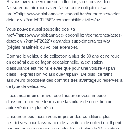
Si vous avez une voiture de collection, vous devez donc
l'assurer au minimum avec l'assurance obligatoire <a
href="https://www.plobannalec-lesconil.bzh/demarches/actes-
detat-civil/?xml=F31258">responsabilité civile</a>.
Vous pouvez aussi souscrire des <a
href="https://www.plobannalec-lesconil.bzh/demarches/actes-
detat-civil/?xml=F2622">garanties supplémentaires</a>
(dégâts matériels ou vol par exemple).
Comme le véhicule de collection a plus de 30 ans et ne roule
en général que de façon occasionnelle, la cotisation
d'assurance est moins élevée que pour une voiture <span
class="expression">classique</span>. De plus, certains
assureurs proposent des contrats très avantageux réservés à
ce type de véhicules.
Il peut néanmoins arriver que l'assureur vous impose
d'assurer en même temps que la voiture de collection un
autre véhicule, plus récent.
L'assureur peut aussi vous imposer des conditions plus
restrictives pour l'assurance de la voiture de collection. Il peut
par exemple exiger que le conducteur ait plus de 21 an et/ou