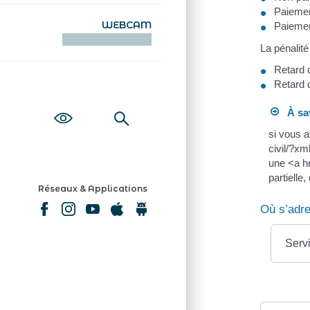
Paiemen
WEBCAM
Paiemen
KAMERAOÙ WEB
La pénalité
Retard 
Retard 
À sav
si vous a
civil/?xm
une <a h
partielle
Réseaux & Applications
Où s’adr
Servi