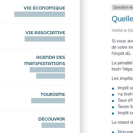
Question-r
VIE ÉCONOMIQUE
HENTOÙ EKONOMIKEL
Quelle
Vérifié le 01
VIE ASSOCIATIVE
HENTOÙ KEVREAÑ
Si vous av
de votre i
l'impôt dû.
AGENDA DES
La pénalité
MANIFESTATIONS
href="http
DEIZIATAER AN
ABADENNOÙ
Les impôts
Impôt s
<a href
TOURISME
Taxe d'h
TOURISTEREZH
Taxes f
Impôt su
DÉCOUVRIR
Le retard d
DIZOLOIÑ
Non-pa