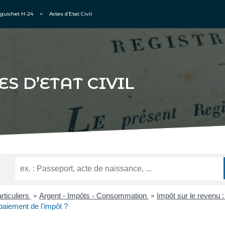
guichet H-24
>
Actes d’Etat Civil
ES D’ETAT CIVIL
rticuliers
Argent - Impôts - Consommation
Impôt sur le revenu 
>
>
paiement de l'impôt ?