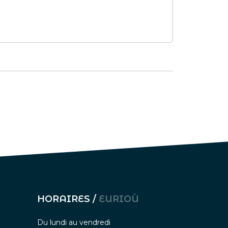
HORAIRES /
EURIOÙ
Du lundi au vendredi