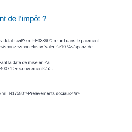
t de l'impôt ?
s-detat-civil/?xml=F33890">retard dans le paiement
de</span> <span class="valeur">10 %</span> de
vant la date de mise en <a
=R40074">recouvrement</a>.
il/?xml=N17580">Prélèvements sociaux</a>