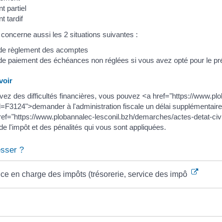
t partiel
t tardif
 concerne aussi les 2 situations suivantes :
de règlement des acomptes
de paiement des échéances non réglées si vous avez opté pour le p
oir
vez des difficultés financières, vous pouvez <a href="https://www.p
l=F3124">demander à l'administration fiscale un délai supplémentaire
ref="https://www.plobannalec-lesconil.bzh/demarches/actes-detat-ci
, de l'impôt et des pénalités qui vous sont appliquées.
esser ?
ce en charge des impôts (trésorerie, service des impôts...)