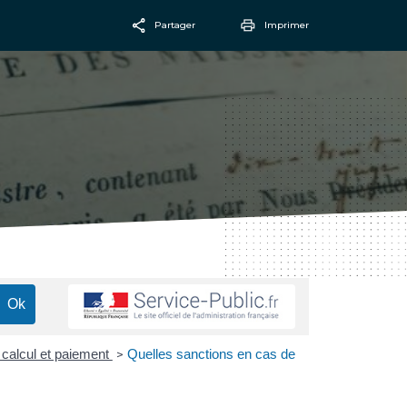
Partager
Imprimer
Facebook
Email
: calcul et paiement
Quelles sanctions en cas de
>