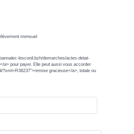
rélèvement mensuel
lobannalec-lesconil.bzh/demarches/actes-detat-
</a> pour payer. Elle peut aussi vous accorder
vil/?xml=R38237">remise gracieuse</a>, totale ou