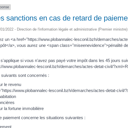
éponse
s sanctions en cas de retard de paiemen
/01/2022 - Direction de l'information légale et administrative (Premier ministre)
ez un <a href="https://www.plobannalec-lesconil.bzh/demarches/acte
mpôt</a>, vous aurez une <span class="miseenevidence">pénalité 
 s'applique si vous n'avez pas payé votre impôt dans les 45 jours sui
s://www.plobannalec-lesconil.bzh/demarches/actes-detat-civil/?xml
 suivants sont concernés :
ur le revenu
="https://www.plobannalec-lesconil.bzh/demarches/actes-detat-civ
abitation
oncières
r la fortune immobilière
e paiement concerne les situations suivantes :
iement