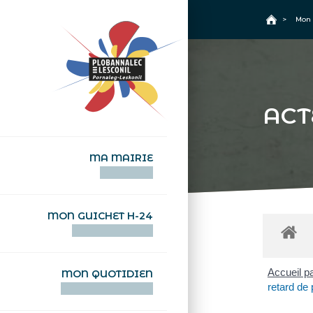
+
Confort
Accueil
>
Mon 
ACT
MA MAIRIE
AN TI-KÊR
MON GUICHET H-24
DEGEMER H-24
Accueil pa
MON QUOTIDIEN
retard de 
WAR MA DEVEZH