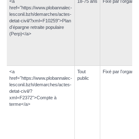
<a
18-75 ans
Fixé par l'organis
href="https://www.plobannalec-
lesconil.bzh/demarches/actes-
detat-civil/?xml=F10259">Plan
d'épargne retraite populaire
(Perp)</a>
<a
Tout
Fixé par l'organis
href="https://www.plobannalec-
public
lesconil.bzh/demarches/actes-
detat-civil/?
xml=F2372">Compte à
terme</a>