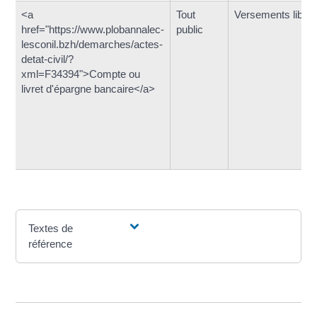
<a
Tout
Versements libre
href="https://www.plobannalec-
public
lesconil.bzh/demarches/actes-
detat-civil/?
xml=F34394">Compte ou
livret d'épargne bancaire</a>
Textes de
référence