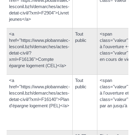
href="https://www.plobannalec-
class="valeur">1
lesconil.bzh/demarches/actes-
detat-civil/?xml=F2904">Livret
jeunes</a>
<a
Tout
<span
href="https://www.plobannalec-
public
class="valeur">3
lesconil.bzh/demarches/actes-
à l'ouverture +<s
detat-civil/?
class="valeur">7
xml=F16136">Compte
en cours de vie
épargne logement (CEL)</a>
<a
Tout
<span
href="https://www.plobannalec-
public
class="valeur">2
lesconil.bzh/demarches/actes-
à l'ouverture et <
detat-civil/?xml=F16140">Plan
class="valeur">5
d'épargne logement (PEL)</a>
par an jusqu'à 10