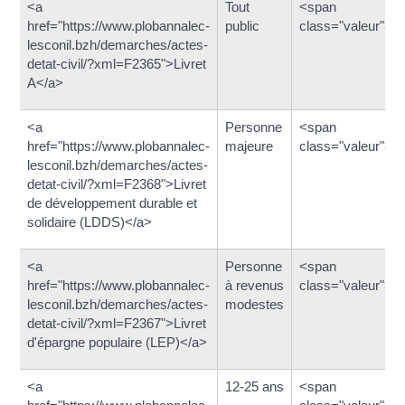
<a
Tout
<span
href="https://www.plobannalec-
public
class="valeur">1
lesconil.bzh/demarches/actes-
detat-civil/?xml=F2365">Livret
A</a>
<a
Personne
<span
href="https://www.plobannalec-
majeure
class="valeur">1
lesconil.bzh/demarches/actes-
detat-civil/?xml=F2368">Livret
de développement durable et
solidaire (LDDS)</a>
<a
Personne
<span
href="https://www.plobannalec-
à revenus
class="valeur">3
lesconil.bzh/demarches/actes-
modestes
detat-civil/?xml=F2367">Livret
d'épargne populaire (LEP)</a>
<a
12-25 ans
<span