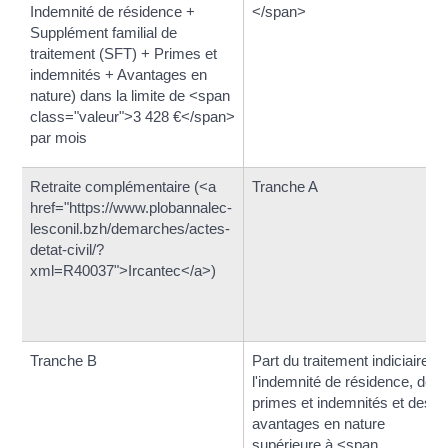
Indemnité de résidence +
</span>
Supplément familial de
traitement (SFT) + Primes et
indemnités + Avantages en
nature) dans la limite de <span
class="valeur">3 428 €</span>
par mois
Retraite complémentaire (<a
Tranche A
href="https://www.plobannalec-
lesconil.bzh/demarches/actes-
detat-civil/?
xml=R40037">Ircantec</a>)
Tranche B
Part du traitement indiciaire, d
l'indemnité de résidence, des
primes et indemnités et des
avantages en nature
supérieure à <span