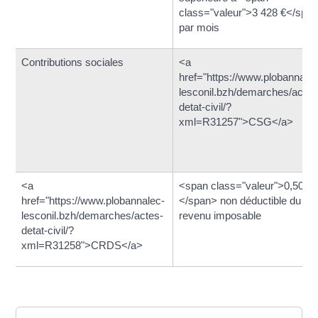
class="valeur">3 428 €</spa
par mois
Contributions sociales
<a
href="https://www.plobannalec
lesconil.bzh/demarches/actes
detat-civil/?
xml=R31257">CSG</a>
<a
<span class="valeur">0,50 %
href="https://www.plobannalec-
</span> non déductible du
lesconil.bzh/demarches/actes-
revenu imposable
detat-civil/?
xml=R31258">CRDS</a>