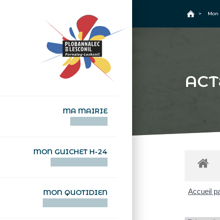
+
Confort
Accueil
>
Mon 
ACT
MA MAIRIE
AN TI-KÊR
MON GUICHET H-24
DEGEMER H-24
Accueil pa
MON QUOTIDIEN
WAR MA DEVEZH