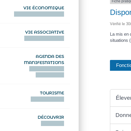
Fiche prati
VIE ÉCONOMIQUE
Dispon
HENTOÙ EKONOMIKEL
Vérifié le 30
VIE ASSOCIATIVE
La mis en d
HENTOÙ KEVREAÑ
situations 
AGENDA DES
MANIFESTATIONS
Foncti
DEIZIATAER AN
ABADENNOÙ
TOURISME
Éleve
TOURISTEREZH
Donne
DÉCOUVRIR
DIZOLOIÑ