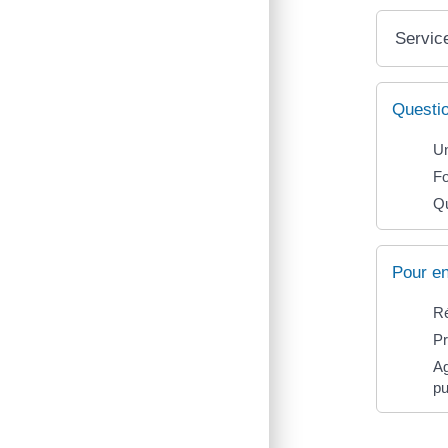
Service
Questi
Un
Fo
Qu
Pour en
Ré
Pr
Ag
pu