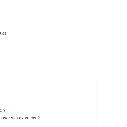
ques
c ?
 passer ses examens ?