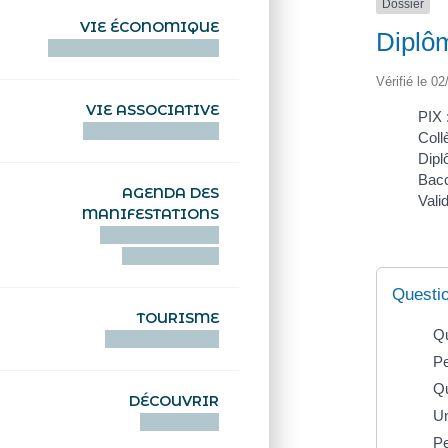
Dossier
VIE ÉCONOMIQUE
Diplô
HENTOÙ EKONOMIKEL
Vérifié le 02
VIE ASSOCIATIVE
PIX 
HENTOÙ KEVREAÑ
Coll
Dipl
Bacc
AGENDA DES
Vali
MANIFESTATIONS
DEIZIATAER AN
ABADENNOÙ
Questi
TOURISME
Qu
TOURISTEREZH
Pe
Qu
DÉCOUVRIR
Un
DIZOLOIÑ
Pe