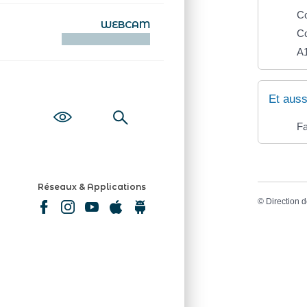
Co
WEBCAM
Co
KAMERAOÙ WEB
A1
Et auss
Fa
Réseaux & Applications
©
Direction d