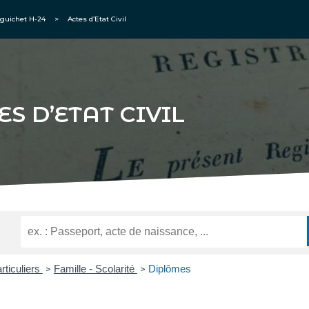
guichet H-24
>
Actes d’Etat Civil
ES D’ETAT CIVIL
rticuliers
Famille - Scolarité
Diplômes
>
>