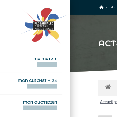
+
Confort
Accueil
>
Mon 
ACT
MA MAIRIE
AN TI-KÊR
MON GUICHET H-24
DEGEMER H-24
Accueil pa
MON QUOTIDIEN
WAR MA DEVEZH