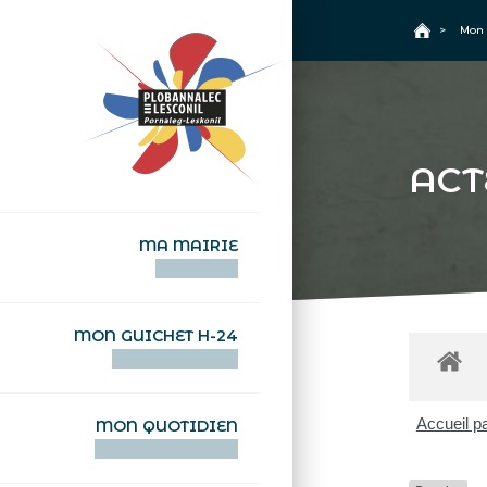
+
Confort
Accueil
>
Mon 
ACT
MA MAIRIE
AN TI-KÊR
MON GUICHET H-24
DEGEMER H-24
Accueil pa
MON QUOTIDIEN
WAR MA DEVEZH