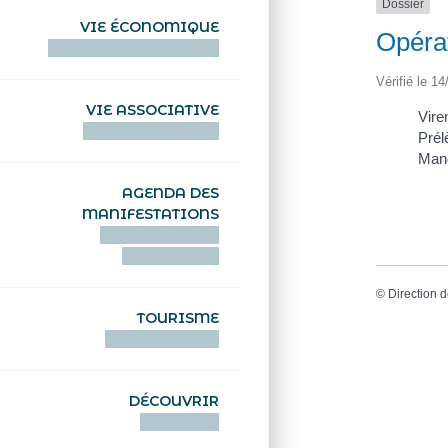
Dossier
VIE ÉCONOMIQUE
Opéra
HENTOÙ EKONOMIKEL
Vérifié le 14
VIE ASSOCIATIVE
Vire
HENTOÙ KEVREAÑ
Prél
Man
AGENDA DES
MANIFESTATIONS
DEIZIATAER AN
ABADENNOÙ
©
Direction d
TOURISME
TOURISTEREZH
DÉCOUVRIR
DIZOLOIÑ