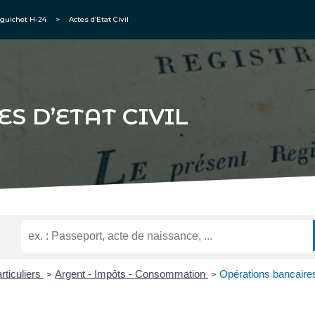
guichet H-24
>
Actes d’Etat Civil
ES D’ETAT CIVIL
rticuliers
Argent - Impôts - Consommation
Opérations bancaire
>
>