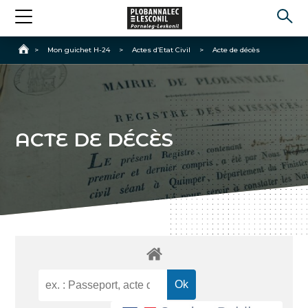
Accueil
>
Mon guichet H-24
>
Actes d’Etat Civil
>
Acte de décès
ACTE DE DÉCÈS