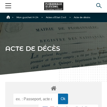
Accueil
>
Mon guichet H-24
>
Actes d’Etat Civil
>
Acte de décès
ACTE DE DÉCÈS